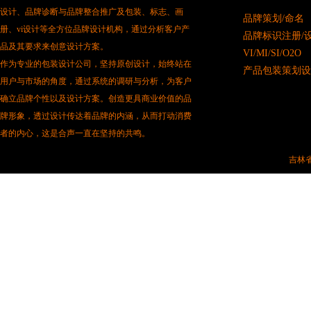
设计、品牌诊断与品牌整合推广及包装、标志、画
品牌策划/命名
册、vi设计等全方位品牌设计机构，通过分析客户产
品牌标识注册/
品及其要求来创意设计方案。
VI/MI/SI/O2O
作为专业的包装设计公司，坚持原创设计，始终站在
产品包装策划设
用户与市场的角度，通过系统的调研与分析，为客户
确立品牌个性以及设计方案。创造更具商业价值的品
牌形象，透过设计传达着品牌的内涵，从而打动消费
者的内心，这是合声一直在坚持的共鸣。
吉林